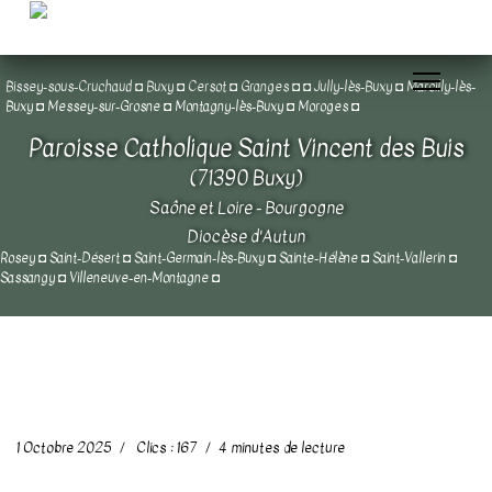
Bissey-sous-Cruchaud
◘
Buxy
◘
Cersot
◘
Granges
◘
◘
Jully-lès-Buxy
◘
Marcilly-lès-
Buxy
◘
Messey-sur-Grosne
◘
Montagny-lès-Buxy
◘
Moroges
◘
Paroisse Catholique Saint Vincent des Buis
(71390 Buxy)
Saône et Loire - Bourgogne
Diocèse d'Autun
Rosey
◘
Saint-Désert
◘
Saint-Germain-lès-Buxy
◘
Sainte-Hélène
◘
Saint-Vallerin
◘
Sassangy
◘
Villeneuve-en-Montagne
◘
1 Octobre 2025
Clics : 167
4 minutes de lecture