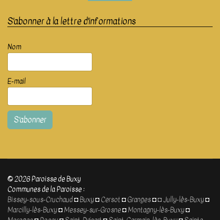
S'abonner à la lettre d'informations
Nom
E-mail
S’abonner
© 2026 Paroisse de Buxy
Communes de la Paroisse :
Bissey-sous-Cruchaud
◘
Buxy
◘
Cersot
◘
Granges
◘
◘
Jully-lès-Buxy
◘
Marcilly-lès-Buxy
◘
Messey-sur-Grosne
◘
Montagny-lès-Buxy
◘