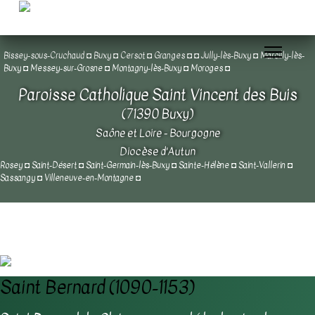
Bissey-sous-Cruchaud
◘
Buxy
◘
Cersot
◘
Granges
◘
◘
Jully-lès-Buxy
◘
Marcilly-lès-
Buxy
◘
Messey-sur-Grosne
◘
Montagny-lès-Buxy
◘
Moroges
◘
Paroisse Catholique Saint Vincent des Buis
(71390 Buxy)
Saône et Loire - Bourgogne
Diocèse d'Autun
Rosey
◘
Saint-Désert
◘
Saint-Germain-lès-Buxy
◘
Sainte-Hélène
◘
Saint-Vallerin
◘
Sassangy
◘
Villeneuve-en-Montagne
◘
Saint Bernard (1090-1153)