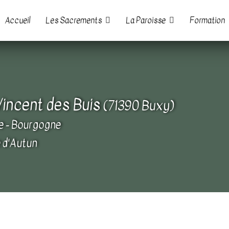
Accueil
Les Sacrements
La Paroisse
Formation
Vincent des Buis
(71390 Buxy)
e - Bourgogne
 d'Autun