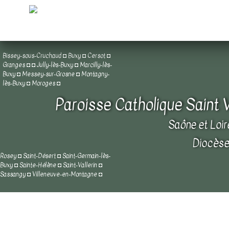
Bissey-sous-Cruchaud
◘
Buxy
◘
Cersot
◘
Granges
◘
◘
Jully-lès-Buxy
◘
Marcilly-lès-
Buxy
◘
Messey-sur-Grosne
◘
Montagny-
lès-Buxy
◘
Moroges
◘
Paroisse Catholique Saint 
Saône et Loir
Diocèse
Rosey
◘
Saint-Désert
◘
Saint-Germain-lès-
Buxy
◘
Sainte-Hélène
◘
Saint-Vallerin
◘
Sassangy
◘
Villeneuve-en-Montagne
◘