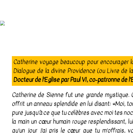
Catherine voyage beaucoup pour encourager la r
Dialogue de la divine Providence (ou Livre de la
Docteur de l'Eglise par Paul VI, co-patronne de l'
Catherine de Sienne fut une grande mystique. On
offrit un anneau splendide en lui disant: «Moi, t
pure jusqu’à ce que tu célèbres avec moi tes noce
la main un cœur humain rouge resplendissant, lui ou
qu’un jour j’ai pris le cœur que tu m’offrais, 