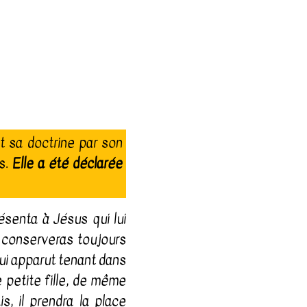
t sa doctrine par son
es.
Elle a été déclarée
ésenta à Jésus qui lui
tu conserveras toujours
lui apparut tenant dans
e petite fille, de même
s, il prendra la place